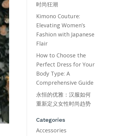
时尚狂潮
Kimono Couture:
Elevating Women’s
Fashion with Japanese
Flair
How to Choose the
Perfect Dress for Your
Body Type: A
Comprehensive Guide
永恒的优雅：汉服如何
重新定义女性时尚趋势
Categories
Accessories