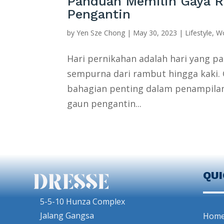
Panduan Memilih Gaya 
Pengantin
by
Yen Sze Chong
|
May 30, 2023
|
Lifestyle
,
W
Hari pernikahan adalah hari yang pa
sempurna dari rambut hingga kaki. 
bahagian penting dalam penampila
gaun pengantin...
QU
5-5-10 Hunza Complex
Jalang Gangsa
Hom