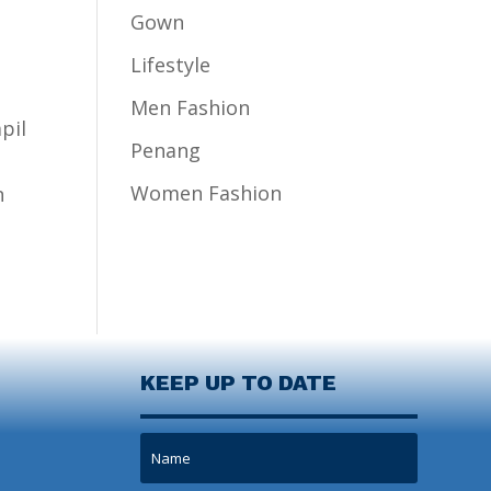
Gown
Lifestyle
Men Fashion
pil
Penang
Women Fashion
n
KEEP UP TO DATE